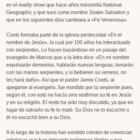
en el
reality show
que hace años transmitía National
Geographic y que tuvo como nombre
Snake Salvation
y
que en los siguientes días cambiara a «Fe Venenosa».
Coots formaba parte de la iglesia pentecostal «En el
nombre de Jesús», la cual por 100 años ha interactuado
con serpientes. Lo hacen basándose en un pasaje del
evangelio de Marcos que a la letra dice: «En mi nombre
expulsarán demonios, hablarán nuevas lenguas, tomarán
con las manos serpientes, y si bebieren su veneno, no
les hará daño». Así que el pastor Jamie Coots, al
apegarse al evangelio, fue mordido por la serpiente pues,
según él, con esto no hacía sino reafirmar su fe en Jesús
y en su religión. El resto ha sido muy discutido, ya que en
lugar de salvarlo su fe lo mató. Su Dios no lo escuchó o
él no escuchó bien a su Dios.
A lo largo de la historia han existido cientos de creencias
religiosas que han impuesto peligrosos límites y que